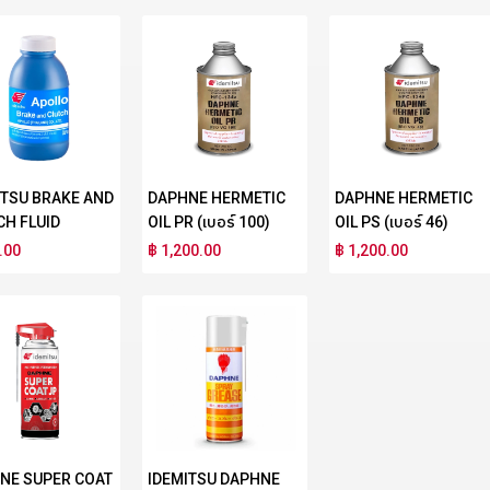
ITSU BRAKE AND
DAPHNE HERMETIC
DAPHNE HERMETIC
CH FLUID
OIL PR (เบอร์ 100)
OIL PS (เบอร์ 46)
.00
฿ 1,200.00
฿ 1,200.00
NE SUPER COAT
IDEMITSU DAPHNE