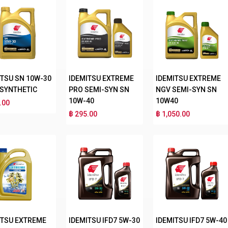
ITSU SN 10W-30
IDEMITSU EXTREME
IDEMITSU EXTREME
 SYNTHETIC
PRO SEMI-SYN SN
NGV SEMI-SYN SN
10W-40
10W40
.00
฿ 295.00
฿ 1,050.00
ITSU EXTREME
IDEMITSU IFD7 5W-30
IDEMITSU IFD7 5W-40