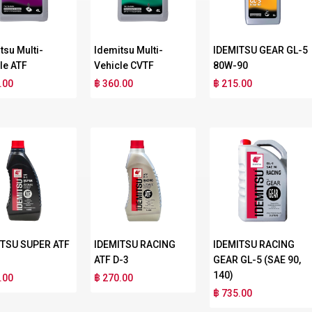
tsu Multi-
Idemitsu Multi-
IDEMITSU GEAR GL-5
le ATF
Vehicle CVTF
80W-90
.00
฿ 360.00
฿ 215.00
ITSU SUPER ATF
IDEMITSU RACING
IDEMITSU RACING
ATF D-3
GEAR GL-5 (SAE 90,
140)
.00
฿ 270.00
฿ 735.00