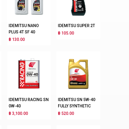
IDEMITSU NANO
IDEMITSU SUPER 2T
PLUS 4T SF 40
฿ 105.00
฿ 130.00
IDEMITSU RACING SN
IDEMITSU SN 5W-40
0W-40
FULLY SYNTHETIC
฿ 3,100.00
฿ 520.00