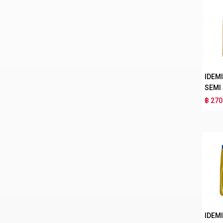
IDEM
SEMI
฿ 270
IDEM