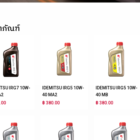
ตภัณฑ์
ITSU IRG7 10W-
IDEMITSU IRG5 10W-
IDEMITSU IRG5 10W-
A2
40 MA2
40 MB
.00
฿ 380.00
฿ 380.00