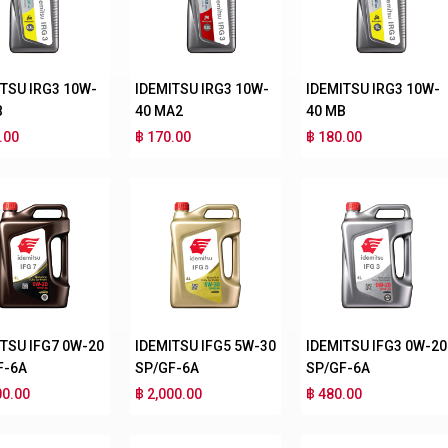
ITSU IRG3 10W-
IDEMITSU IRG3 10W-
IDEMITSU IRG3 10W-
B
40 MA2
40 MB
.00
฿ 170.00
฿ 180.00
ITSU IFG7 0W-20
IDEMITSU IFG5 5W-30
IDEMITSU IFG3 0W-20
F-6A
SP/GF-6A
SP/GF-6A
00.00
฿ 2,000.00
฿ 480.00