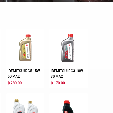
IDEMITSU IRG5 15W-
IDEMITSU IRG3 10W-
50 MA2
30 MA2
฿ 280.00
฿ 170.00