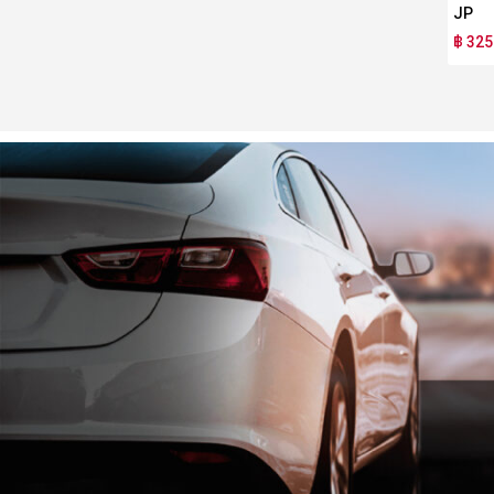
JP
฿ 325