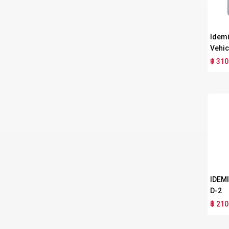
Idemi
Vehic
฿ 310
IDEM
D-2
฿ 210