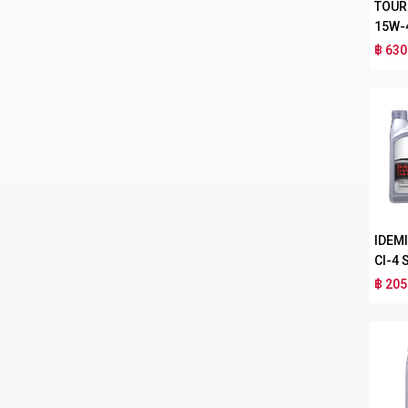
TOUR
15W-
฿ 630
IDEM
CI-4 
฿ 205