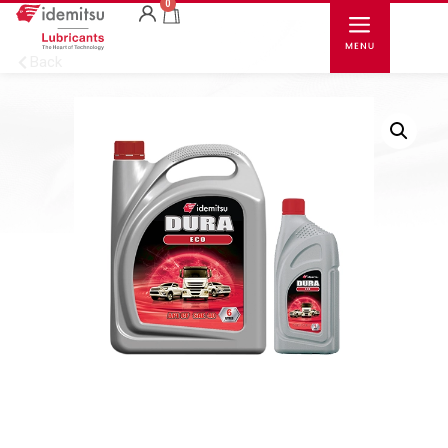
0
Back