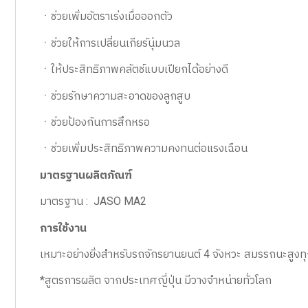
ㆍช่วยเพิ่มอัตราเร่งเมื่อออกตัว
ㆍช่วยให้การเปลี่ยนเกียร์นุ่มนวล
ㆍให้ประสิทธิภาพคลัตช์แบบเปียกได้อย่างดี
ㆍช่วยรักษาความสะอาดของลูกสูบ
ㆍช่วยป้องกันการสึกหรอ
ㆍช่วยเพิ่มประสิทธิภาพความคงทนต่อแรงเฉือน
มาตรฐานผลิตภัณฑ์
มาตรฐาน : JASO MA2
การใช้งาน
เหมาะอย่างยิ่งสำหรับรถจักรยานยนต์ 4 จังหวะ สมรรถนะสูงทุก
*สูตรการผลิต จากประเทศญี่ปุ่น มีวางจำหน่ายทั่วโลก