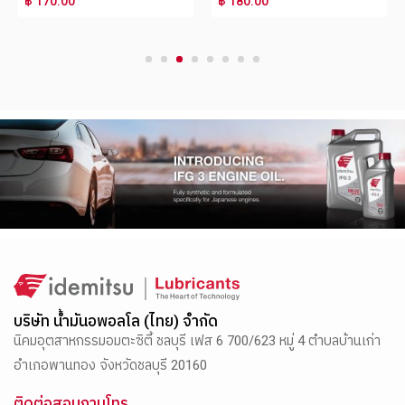
฿ 170.00
฿ 180.00
1
2
3
4
5
6
7
8
บริษัท น้ำมันอพอลโล (ไทย) จำกัด
นิคมอุตสาหกรรมอมตะซิตี้ ชลบุรี เฟส 6 700/623 หมู่ 4 ตำบลบ้านเก่า
อำเภอพานทอง จังหวัดชลบุรี 20160
ติดต่อสอบถามโทร