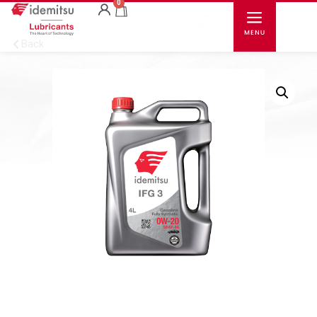
0
Back