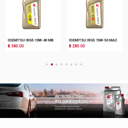
IDEMITSU IRG5 10W-40 MB
IDEMITSU IRG5 15W-50 MA2
฿ 380.00
฿ 280.00
1
2
3
4
5
6
7
8