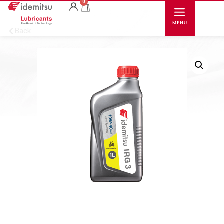
0
Back