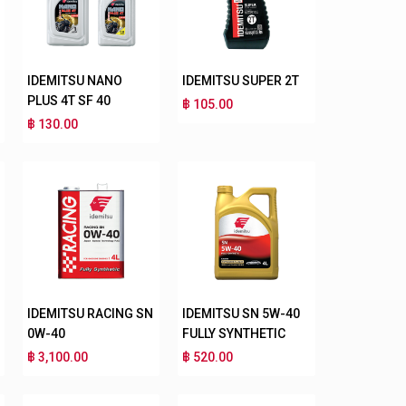
IDEMITSU NANO
IDEMITSU SUPER 2T
PLUS 4T SF 40
฿ 105.00
฿ 130.00
IDEMITSU RACING SN
IDEMITSU SN 5W-40
0W-40
FULLY SYNTHETIC
฿ 3,100.00
฿ 520.00