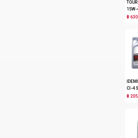
TOUR
15W-
฿ 630
IDEM
CI-4 
฿ 205