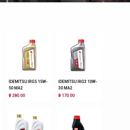
IDEMITSU IRG5 15W-
IDEMITSU IRG3 10W-
50 MA2
30 MA2
฿ 280.00
฿ 170.00