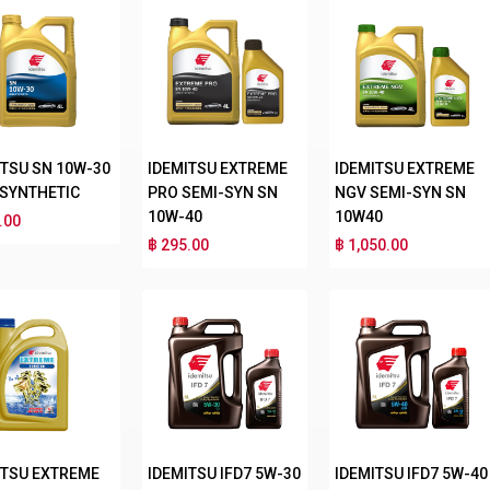
ITSU SN 10W-30
IDEMITSU EXTREME
IDEMITSU EXTREME
 SYNTHETIC
PRO SEMI-SYN SN
NGV SEMI-SYN SN
10W-40
10W40
.00
฿ 295.00
฿ 1,050.00
ITSU EXTREME
IDEMITSU IFD7 5W-30
IDEMITSU IFD7 5W-40