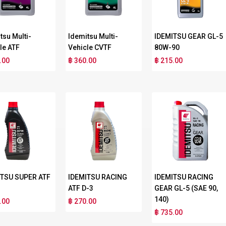
tsu Multi-
Idemitsu Multi-
IDEMITSU GEAR GL-5
le ATF
Vehicle CVTF
80W-90
.00
฿ 360.00
฿ 215.00
ITSU SUPER ATF
IDEMITSU RACING
IDEMITSU RACING
ATF D-3
GEAR GL-5 (SAE 90,
140)
.00
฿ 270.00
฿ 735.00