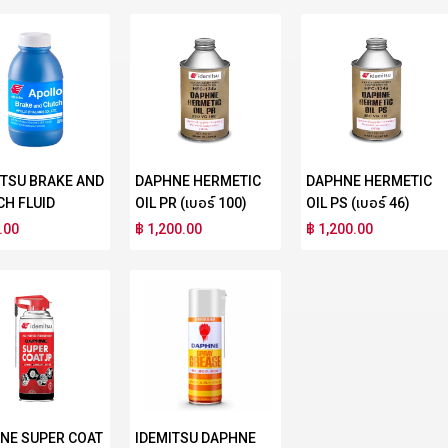
ITSU BRAKE AND
DAPHNE HERMETIC
DAPHNE HERMETIC
CH FLUID
OIL PR (เบอร์ 100)
OIL PS (เบอร์ 46)
.00
฿ 1,200.00
฿ 1,200.00
NE SUPER COAT
IDEMITSU DAPHNE