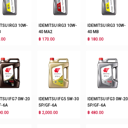
ITSU IRG3 10W-
IDEMITSU IRG3 10W-
IDEMITSU IRG3 10W-
B
40 MA2
40 MB
.00
฿ 170.00
฿ 180.00
ITSU IFG7 0W-20
IDEMITSU IFG5 5W-30
IDEMITSU IFG3 0W-20
F-6A
SP/GF-6A
SP/GF-6A
00.00
฿ 2,000.00
฿ 480.00