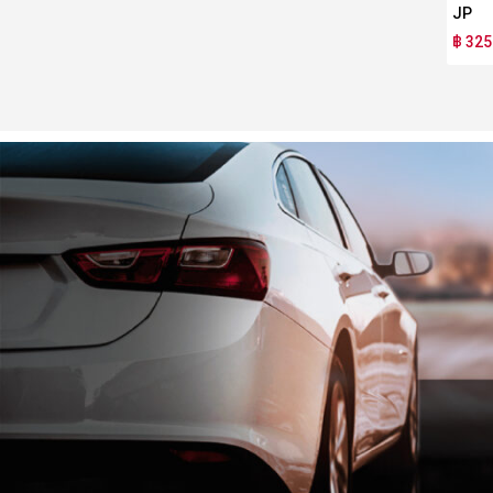
JP
฿ 325