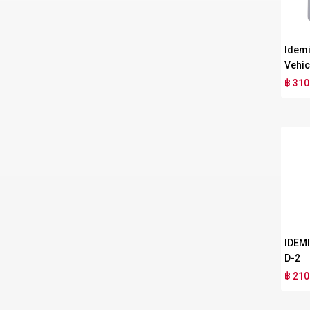
Idemi
Vehic
฿ 310
IDEM
D-2
฿ 210