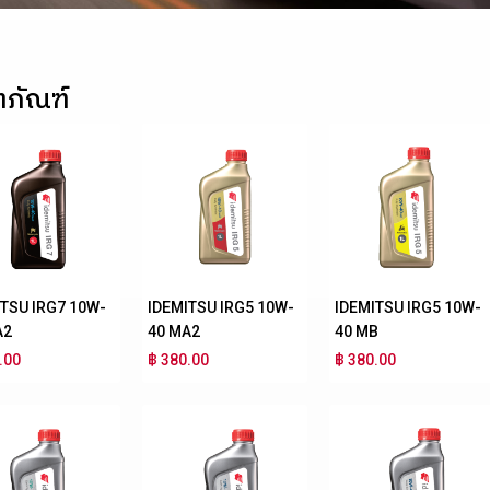
ตภัณฑ์
ITSU IRG7 10W-
IDEMITSU IRG5 10W-
IDEMITSU IRG5 10W-
A2
40 MA2
40 MB
.00
฿ 380.00
฿ 380.00