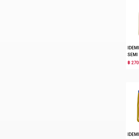
IDEM
SEMI
฿ 270
IDEM