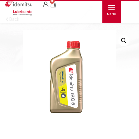
0
Back