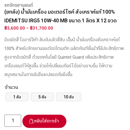
รถจักรยานยนต์
(ยกลัง) น้ำมันเครื่อง มอเตอร์ไซค์ สังเคราห์แท้ 100%
IDEMITSU IRG5 10W-40 MB ขนาด 1 ลิตร X 12 ขวด
฿
3,600.00
–
฿
31,700.00
อิเดมิตสึ ไออาร์จีห้า สิบดับบลิวสี่สิบ เอ็มบี น้ำมันเครื่องสังเคราะห์แท้
100% สำหรับจักรยานยนต์ออโตเมติก ผลิตภัณฑ์ชั้นนำที่มีประสิทธิภาพ
สูงจากอิเดมิตสึ ด้วยเทคโนโลยี Quintet Guard เพิ่มประสิทธิภาพ
เครื่องยนต์ให้สูงขึ้น ช่วยให้เปลี่ยนเกียร์ได้อย่างราบรื่น ให้ความ
สนุกสนานในการขับขี่และปลอดภัยยิ่งขึ้น
จำนวน
1 ลัง
5 ลัง
10 ลัง
หยิบใส่ตะกร้า