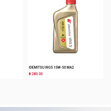
IDEMITSU IRG3 10W-40 MB
฿ 180.00
฿