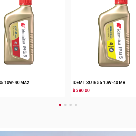
G3 10W-30 MB
IDEMITSU IRG3 10W-40 MA2
฿ 170.00
1
2
3
4