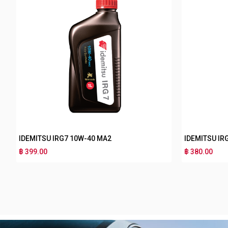
IDEMITSU IRG3 10W-30 MA2
IDEMITSU IR
฿ 170.00
฿ 180.00