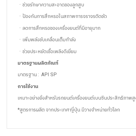
ㆍช่วยรักษาความสะอาดของลูกสูบ
ㆍป้องกันการสึกหรอในสภาพการจราจรติดขัด
ㆍลดการสึกหรอของเครื่องยนต์ที่มีอายุมาก
ㆍเพิ่มพลังขับเคลื่อนเต็มกำลัง
ㆍช่วยประหยัดเชื้อเพลิงดีเยี่ยม
มาตรฐานผลิตภัณฑ์
มาตรฐาน : API SP
การใช้งาน
เหมาะอย่างยิ่งสำหรับรถยนต์เครื่องยนต์เบนซินประสิทธิภาพ
*สูตรการผลิต จากประเทศญี่ปุ่น มีวางจำหน่ายทั่วโลก