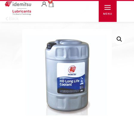
0
Back