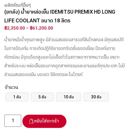
ผลิตภัณฑ์อื่นๆ
(ยกลัง) น้ำยาหล่อเย็น IDEMITSU PREMIX HD LONG
LIFE COOLANT ขนาด 18 ลิตร
฿
2,350.00
–
฿
61,200.00
น้ำยาหม้อน้ำคุณภาพสูง มีส่วนผสมของสารเอทิลีนไกลคอล มีคุณสมบัติ
ในการป้องกัน การเกิดปฏิกิริยาออกซิเดชั่นยอดเยี่ยม ป้องกันการ
กัดกร่อน มีจุดเดือดสูงและไม่แข็งตัวในสภาพอากาศหนาวเย็น เหมาะ
สำหรับระบบ หล่อเย็นของภาคอุตสาหกรรมและยานยนต์ทุกประเภท ไม่มี
ส่วนผสมของเอมีน บอเรต ซิลิเกตและไนไตรท์
จำนวน
1 ลัง
5 ลัง
10 ลัง
30 ลัง
หยิบใส่ตะกร้า