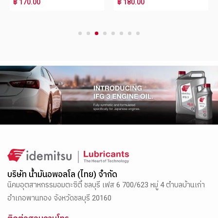
฿ 170.00
฿ 180.00
1
2
3
4
5
6
7
8
บริษัท น้ำมันอพอลโล (ไทย) จำกัด
นิคมอุตสาหกรรมอมตะซิตี้ ชลบุรี เฟส 6 700/623 หมู่ 4 ตำบลบ้านเก่า
อำเภอพานทอง จังหวัดชลบุรี 20160