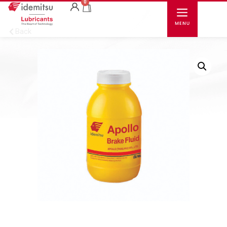
0
Back