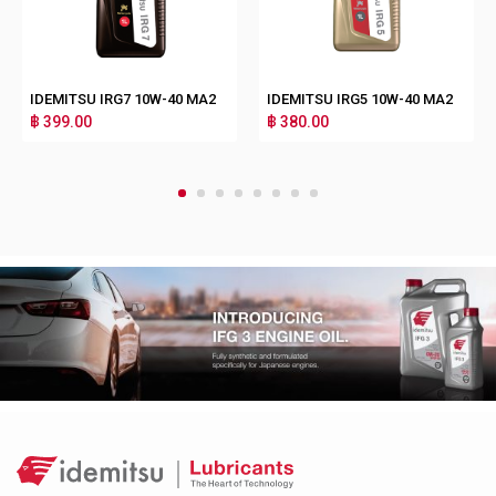
IDEMITSU IRG7 10W-40 MA2
IDEMITSU IRG5 10W-40 MA2
฿ 399.00
฿ 380.00
1
2
3
4
5
6
7
8