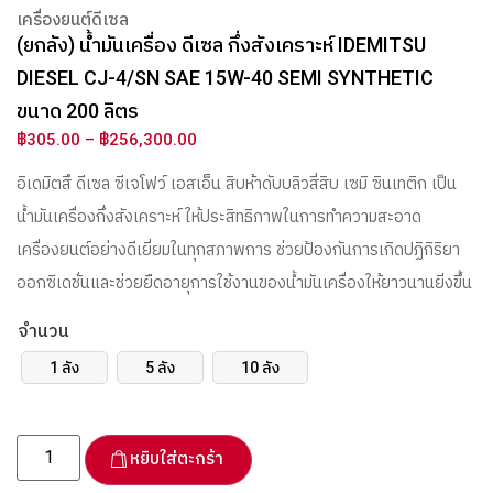
เครื่องยนต์ดีเซล
(ยกลัง) น้ำมันเครื่อง ดีเซล กึ่งสังเคราะห์ IDEMITSU
DIESEL CJ-4/SN SAE 15W-40 SEMI SYNTHETIC
ขนาด 200 ลิตร
฿
305.00
–
฿
256,300.00
อิเดมิตสึ ดีเซล ซีเจโฟว์ เอสเอ็น สิบห้าดับบลิวสี่สิบ เซมิ ซินเทติก เป็น
น้ำมันเครื่องกึ่งสังเคราะห์ ให้ประสิทธิภาพในการทำความสะอาด
เครื่องยนต์อย่างดีเยี่ยมในทุกสภาพการ ช่วยป้องกันการเกิดปฏิกิริยา
ออกซิเดชั่นและช่วยยืดอายุการใช้งานของน้ำมันเครื่องให้ยาวนานยิ่งขึ้น
จำนวน
1 ลัง
5 ลัง
10 ลัง
หยิบใส่ตะกร้า