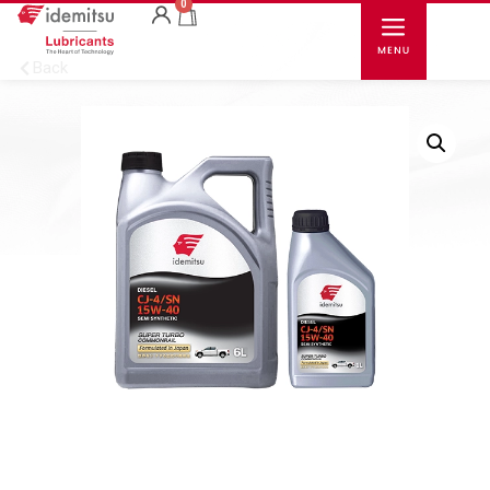
0
Back