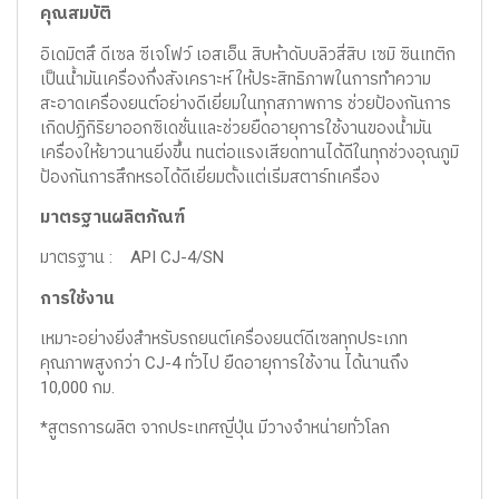
คุณสมบัติ
อิเดมิตสึ ดีเซล ซีเจโฟว์ เอสเอ็น สิบห้าดับบลิวสี่สิบ เซมิ ซินเทติก
เป็นน้ำมันเครื่องกึ่งสังเคราะห์ ให้ประสิทธิภาพในการทำความ
สะอาดเครื่องยนต์อย่างดีเยี่ยมในทุกสภาพการ ช่วยป้องกันการ
เกิดปฏิกิริยาออกซิเดชั่นและช่วยยืดอายุการใช้งานของน้ำมัน
เครื่องให้ยาวนานยิ่งขึ้น ทนต่อแรงเสียดทานได้ดีในทุกช่วงอุณภูมิ
ป้องกันการสึกหรอได้ดีเยี่ยมตั้งแต่เริ่มสตาร์ทเครื่อง
มาตรฐานผลิตภัณฑ์
มาตรฐาน : API CJ-4/SN
การใช้งาน
เหมาะอย่างยิ่งสำหรับรถยนต์เครื่องยนต์ดีเซลทุกประเภท
คุณภาพสูงกว่า CJ-4 ทั่วไป ยืดอายุการใช้งาน ได้นานถึง
10,000 กม.
*สูตรการผลิต จากประเทศญี่ปุ่น มีวางจำหน่ายทั่วโลก