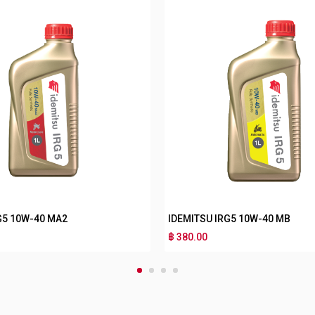
RG3 10W-30 MB
IDEMITSU IRG3 10W-40 MA2
฿ 170.00
1
2
3
4