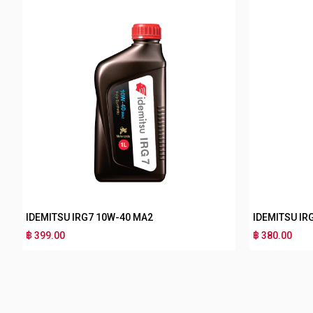
IDEMITSU IRG3 10W-30 MA2
IDEMITSU I
฿ 170.00
฿ 180.00