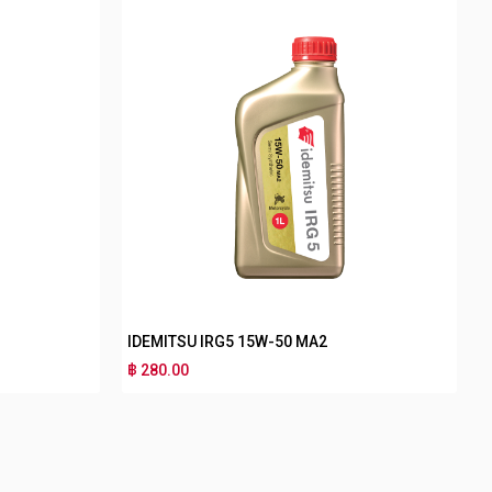
IDEMITSU IRG3 10W-40 MB
฿ 180.00