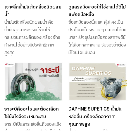
เจาะลึกน้ำมันตัดกลึงชนิดผสม
ดูแลรถมือสองให้ใช้งานได้ดีไม่
น้ำ
แพ้รถมือหนึ่ง
น้ำมันตัดกลึงชนิดผสมน้ำ คือ
ซื้อรถมือสองนี่แหละ คุ้ม! คงเป็น
น้ำมันอุตสาหกรรมที่ช่วยให้
ประโยคที่ใครหลาย ๆ คนเคยได้ยิน
กระบวนการผลิตของเครื่องจักร
เพราะปัจจุบันรถมือสองสภาพดีมี
ทำงานได้อย่างมีประสิทธิภาพ
ให้เลือกหลากหลาย รับรองว่าต้อง
สูงสุด
มีโดนใจแน่นอน
จาระบีคืออะไรและต้องเลือก
DAPHNE SUPER CS น้ำมัน
ใช้ยังไงจึงจะเหมาะสม
หล่อลื่นเครื่องอัดอากาศ
คุณภาพสูง
จาระบีเป็นสารหล่อลื่นกึ่งของแข็ง