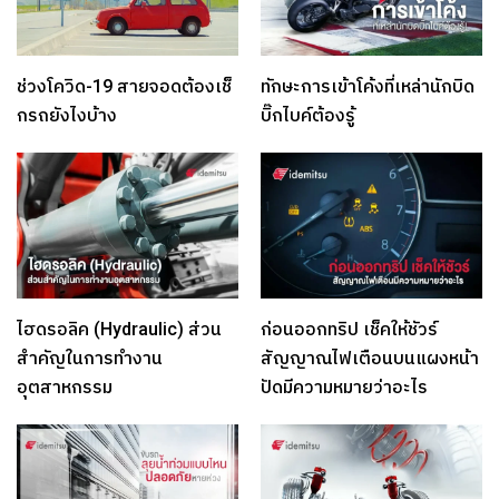
ช่วงโควิด-19 สายจอดต้องเช็
ทักษะการเข้าโค้งที่เหล่านักบิด
กรถยังไงบ้าง
บิ๊กไบค์ต้องรู้
ไฮดรอลิค (Hydraulic) ส่วน
ก่อนออกทริป เช็คให้ชัวร์
สำคัญในการทำงาน
สัญญาณไฟเตือนบนแผงหน้า
อุตสาหกรรม
ปัดมีความหมายว่าอะไร