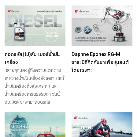
ถอดรหัส(ไม่)ลับ เบอร์น้ำมัน
Daphne Eponex RG-M
เครื่อง
จาระบีที่คิดค้นมาเพื่อหุ่นยนต์
โดยเฉพาะ
หลายๆคนคงรู้ถึงความแตกต่าง
ระหว่างน้ำมันเครื่องสังเคราะห์แท้
น้ำมันเครื่องกึ่งสังเคราะห์ และ
น้ำมันเครื่องเกรดธรรมดา วันนี้
อิเดมิตสึจะพามาถอดรหัส