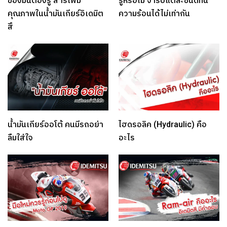
ของมันต้องรู้ สารเพิ่ม
รู้หรือไม่ จารบีแต่ละชนิดทน
คุณภาพในน้ำมันเกียร์อิเดมิต
ความร้อนได้ไม่เท่ากัน
สึ
น้ำมันเกียร์ออโต้ คนมีรถอย่า
ไฮดรอลิค (Hydraulic) คือ
ลืมใส่ใจ
อะไร