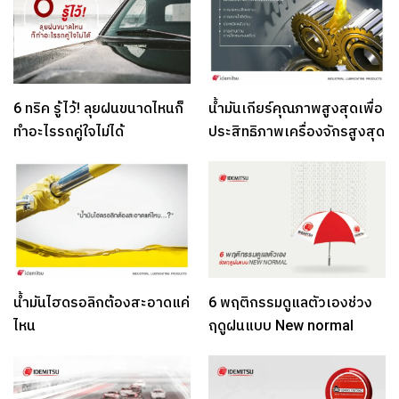
6 ทริค รู้ไว้! ลุยฝนขนาดไหนก็
น้ำมันเกียร์คุณภาพสูงสุดเพื่อ
ทำอะไรรถคู่ใจไม่ได้
ประสิทธิภาพเครื่องจักรสูงสุด
น้ำมันไฮดรอลิกต้องสะอาดแค่
6 พฤติกรรมดูแลตัวเองช่วง
ไหน
ฤดูฝนแบบ New normal