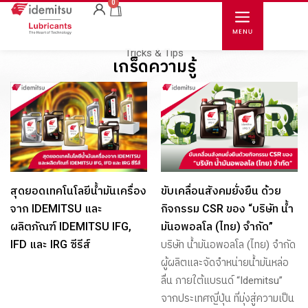
0
Tricks & Tips
เกร็ดความรู้
สุดยอดเทคโนโลยีน้ำมันเครื่อง
ขับเคลื่อนสังคมยั่งยืน ด้วย
จาก IDEMITSU และ
กิจกรรม CSR ของ “บริษัท น้ำ
ผลิตภัณฑ์ IDEMITSU IFG,
มันอพอลโล (ไทย) จำกัด”
IFD และ IRG ซีรีส์
บริษัท น้ำมันอพอลโล (ไทย) จำกัด
ผู้ผลิตและจัดจำหน่ายน้ำมันหล่อ
ลื่น ภายใต้แบรนด์ “Idemitsu”
จากประเทศญี่ปุ่น ที่มุ่งสู่ความเป็น