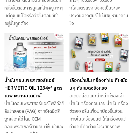
การเช็คระดับน้ำมันเครื่องเป็นอีก
ราวๆ 100,000-150,000
หนึ่งขั้นตอนการดูแลที่สำคัญมากๆ
กิโลเมตรแรก ยังคงเป็นระยะ
แต่คุณแน่ใจหรือว่าขั้นตอนที่ทำ
ประกันจากศูนย์ ไม่มีปัญหามากวน
อยู่นั้นถูกต้อง
ใจ
น้ำมันคอมเพรสเซอร์แอร์
เลือกน้ำมันเครื่องทำไม ก็เหมือ
HERMETIC OIL 1234yf สูตร
นๆ กันหมดจริงหรอ
เฉพาะจากอิเดมิตสึ
อิเดมิตสึขอแนะนำหน้าที่ของเจ้า
น้ำมันคอมเพรสเซอร์แอร์โพลิอัลคิ
น้ำมันเครื่องก่อนเลย น้ำมันเครื่อง
ลีนไกลคอล (PAG) จากอิเดมิตสึ
ช่วยหล่อลื่นเพื่อปกป้องชิ้นส่วน
ถูกเลือกใช้โดย OEM
ภายในเครื่องยนต์ ให้เครื่องยนต์
คอมเพรสเซอร์ยานยนต์ชั้นนำและ
ทำงานได้อย่างมีประสิทธิภาพ