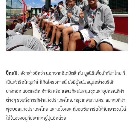
บิ๊กแป๊ะ
ยังกล่าวอีกว่า นอกจากอิเดมิตสึ กับ มูลนิธิเพื่อนักกีฬาไทย ที่
เป็นหัวเรือใหญ่ทำให้เกิดโครงการนี้ ยังมีผู้สนับสนุนอย่างบริษัท
บางกอก แอตเลติก จำกัด หรือ
แพน
ที่สนับสนุนชุดและอุปกรณ์กีฬา
ต่างๆ รวมถึงการกีฬาแห่งประเทศไทย, กรุงเทพมหานคร, สมาคมกีฬา
ฟุตบอลแห่งประเทศไทย และเอไอเอส ที่มอบซิมการ์ดให้กับเยาวชนได้
ใช้ในช่วงอยู่ที่ประเทศญี่ปุ่นอีกด้วย