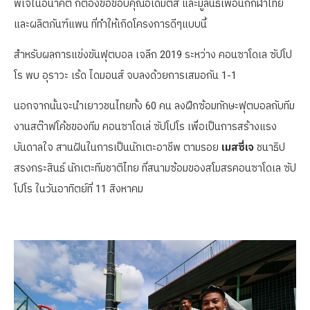
พี่เจในอนาคต ก็ต้องขอขอบคุณอิเดมิตสึ และมูลนิธิเพื่อนักกีฬาไทย
และผลิตภันฑ์แพน ที่ทำให้เกิดโครงการดีๆแบบนี้
สำหรับผลการแข่งขันฟุตบอล เจลีก 2019 ระหว่าง คอนซาโดเล ซัปโป
โร พบ อุราวะ เร้ด ไดมอนส์ จบลงด้วยการเสมอกัน 1-1
นอกจากนั้นจะนำเยาวชนไทยทั้ง 60 คน ลงฝึกซ้อมทักษะฟุตบอลกับทีม
งานสต๊าฟโค้ชของทีม คอนซาโดเล่ ซัปโปโร เพื่อเป็นการสร้างแรง
บันดาลใจ สานฝันในการเป็นนักเตะอาชีพ ตามรอย
เมสซี่เจ
ชนาธิป
สรงกระสินธ์ นักเตะทีมชาติไทย ที่สนามซ้อมของสโมสรคอนซาโดเล ซัป
โปโร ในวันอาทิตย์ที่ 11 สิงหาคม