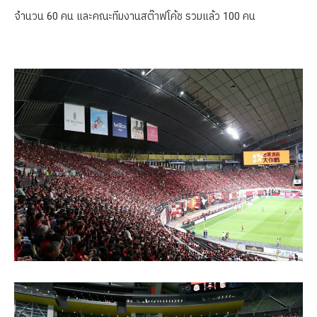
จำนวน 60 คน และคณะทีมงานสต๊าฟโค้ช รวมแล้ว 100 คน