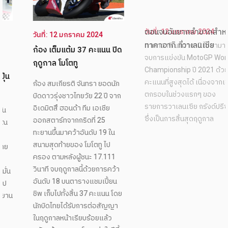
วันที่: 12 มกราคม 2024
วันที่: 12 มกราคม 2024
ก้อง เต็มแต้ม 37 คะแนน ปิด
ตอนจบอันยากลำบากสำหรับ
ฤดูกาล โมโตทู
ทาคาอากิ ที่วาเลนเซีย
ก้อง สมเกียรติ จันทรา ยอดนัก
ทาคาอากิ นาคากามิ ไม่สามารถ
บิดดาวรุ่งชาวไทยวัย 22 ปี จาก
จบการแข่งขัน MotoGP World
อิเดมิตสึ ฮอนด้า ทีม เอเชีย
Championship ปี 2021 ด้วย
ออกสตาร์ทจากกริดที่ 25
คะแนนที่สูงสุดได้ เนื่องจากเขา
ทะยานขึ้นมาคว้าอันดับ 19 ใน
ตกรอบในช่วงแรกๆ ของ
สนามสุดท้ายของ โมโตทู ไป
รายการวาเลนเซีย กรังด์ปรีซ์
ครอง ตามหลังผู้ชนะ 17.111
ซึ่งเป็นการสิ้นสุดฤดูกาล
วินาที จบฤดูกาลนี้ด้วยการคว้า
อันดับ 18 บนตารางแชมเปี้ยน
ชิพ เก็บไปทั้งสิ้น 37 คะแนน โดย
นักบิดไทยได้รับการต่อสัญญา
ในฤดูกาลหน้าเรียบร้อยแล้ว