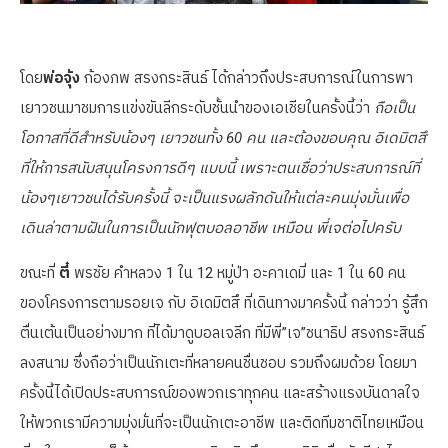
โดย
พ่อจุ้ง
ก้องภพ สรงกระสินธ์ ได้กล่าวถึงประสบการณ์ในการพา
เยาวชนมาชมการแข่งขันลีกระดับชั้นนำของเอเชียในครั้งนี้ว่า
ถือเป็น
โอกาสที่ดีสำหรับน้องๆ เยาวชนทั้ง 60 คน และต้องขอบคุณ อิเดมิตสึ
ที่ให้การสนับสนุนโครงการดีๆ แบบนี้ เพราะตนเชื่อว่าประสบการณ์ที่
น้องๆเยาวชนได้รับครั้งนี้ จะเป็นแรงผลักดันให้แต่ละคนมุ่งมั่นเพื่อ
เดินล่าตามฝันในการเป็นนักฟุตบอลอาชีพ เหมือน พี่เจต่อไปครับ
ขณะที่
ตี๋
พรชัย คำหลวง 1 ใน 12 หมู่ป่า อะคาเดมี่ และ 1 ใน 60 คน
ของโครงการตามรอยเจ กับ อิเดมิตสึ ที่เดินทางมาครั้งนี้ กล่าวว่า รู้สึก
ตื่นเต้นเป็นอย่างมาก ที่ได้มาดูบอลเจลีก ที่มีพี่”เจ”ชนาธิป สรงกระสินธ์
ลงสนาม ซึ่งถือว่าเป็นนักเตะที่หลายคนชื่นชอบ รวมถึงผมด้วย โดยมา
ครั้งนี้ได้เปิดประสบการณ์ของพวกเราทุกคน และสร้างแรงบันดาลใจ
ให้พวกเรามีความมุ่งมั่นที่จะเป็นนักเตะอาชีพ และติดทีมชาติไทยเหมือน