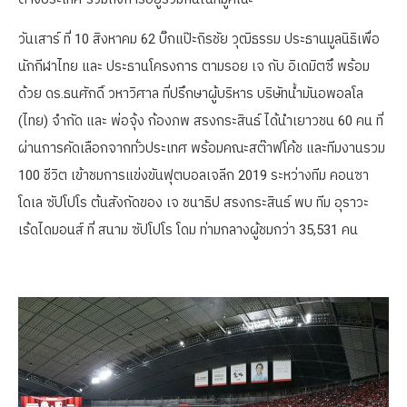
วันเสาร์ ที่ 10 สิงหาคม 62 บิ๊กแป๊ะถิรชัย วุฒิธรรม ประธานมูลนิธิเพื่อ
นักกีฬาไทย และ ประธานโครงการ ตามรอย เจ กับ อิเดมิตซึ พร้อม
ด้วย ดร.ธนศักดิ์ วหาวิศาล ที่ปรึกษาผู้บริหาร บริษัทน้ำมันอพอลโล
(ไทย) จำกัด และ พ่อจุ้ง ก้องภพ สรงกระสินธ์ ได้นำเยาวชน 60 คน ที่
ผ่านการคัดเลือกจากทั่วประเทศ พร้อมคณะสต๊าฟโค้ช และทีมงานรวม
100 ชีวิต เข้าชมการแข่งขันฟุตบอลเจลีก 2019 ระหว่างทีม คอนซา
โดเล ซัปโปโร ต้นสังกัดของ เจ ชนาธิป สรงกระสินธ์ พบ ทีม อุราวะ
เร้ดไดมอนส์ ที่ สนาม ซัปโปโร โดม ท่ามกลางผู้ชมกว่า 35,531 คน