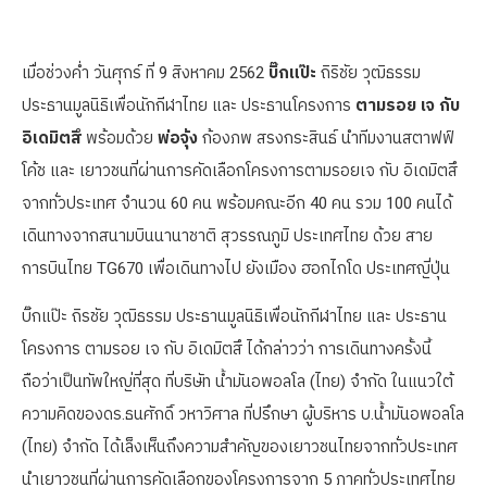
เมื่อช่วงค่ำ วันศุกร์ ที่ 9 สิงหาคม 2562
บิ๊กแป๊ะ
ถิริชัย วุฒิธรรม
ประธานมูลนิธิเพื่อนักกีฬาไทย และ ประธานโครงการ
ตามรอย เจ กับ
อิเดมิตสึ
พร้อมด้วย
พ่อจุ้ง
ก้องภพ สรงกระสินธ์ นำทีมงานสตาฟฟ์
โค้ช และ เยาวชนที่ผ่านการคัดเลือกโครงการตามรอยเจ กับ อิเดมิตสึ
จากทั่วประเทศ จำนวน 60 คน พร้อมคณะอีก 40 คน รวม 100 คนได้
เดินทางจากสนามบินนานาชาติ สุวรรณภูมิ ประเทศไทย ด้วย สาย
การบินไทย TG670 เพื่อเดินทางไป ยังเมือง ฮอกไกโด ประเทศญี่ปุ่น
บิ๊กแป๊ะ ถิรชัย วุฒิธรรม ประธานมูลนิธิเพื่อนักกีฬาไทย และ ประธาน
โครงการ ตามรอย เจ กับ อิเดมิตสึ ได้กล่าวว่า การเดินทางครั้งนี้
ถือว่าเป็นทัพใหญ่ที่สุด ที่บริษัท น้ำมันอพอลโล (ไทย) จำกัด ในแนวใต้
ความคิดของดร.ธนศักดิ์ วหาวิศาล ที่ปรึกษา ผู้บริหาร บ.น้ำมันอพอลโล
(ไทย) จำกัด ได้เล็งเห็นถึงความสำคัญของเยาวชนไทยจากทั่วประเทศ
นำเยาวชนที่ผ่านการคัดเลือกของโครงการจาก 5 ภาคทั่วประเทศไทย