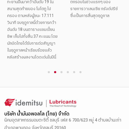
ทะยานขึ้นมาคว้าอันดับ 19 ใน
ตกรอบในช่วงแรกๆ ของ
สนามสุดท้ายของ โมโตทู ไป
รายการวาเลนเซีย กรังด์ปรีซ์
ครอง ตามหลังผู้ชนะ 17.111
ซึ่งเป็นการสิ้นสุดฤดูกาล
วินาที จบฤดูกาลนี้ด้วยการคว้า
อันดับ 18 บนตารางแชมเปี้ยน
ชิพ เก็บไปทั้งสิ้น 37 คะแนน โดย
นักบิดไทยได้รับการต่อสัญญา
ในฤดูกาลหน้าเรียบร้อยแล้ว
หลังสร้างผลงานโดดเด่นในปีนี้
1
2
3
4
5
6
บริษัท น้ำมันอพอลโล (ไทย) จำกัด
นิคมอุตสาหกรรมอมตะซิตี้ ชลบุรี เฟส 6 700/623 หมู่ 4 ตำบลบ้านเก่า
อำเภอพานทอง จังหวัดชลบุรี 20160