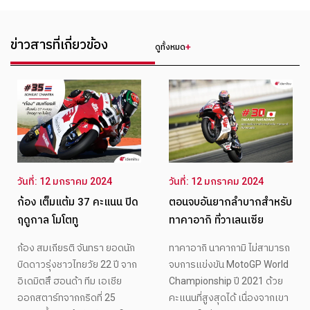
ข่าวสารที่เกี่ยวข้อง
ดูทั้งหมด
วันที่: 12 มกราคม 2024
วันที่: 12 มกราคม 2024
ก้อง เต็มแต้ม 37 คะแนน ปิด
ตอนจบอันยากลำบากสำหรับ
ฤดูกาล โมโตทู
ทาคาอากิ ที่วาเลนเซีย
ก้อง สมเกียรติ จันทรา ยอดนัก
ทาคาอากิ นาคากามิ ไม่สามารถ
บิดดาวรุ่งชาวไทยวัย 22 ปี จาก
จบการแข่งขัน MotoGP World
อิเดมิตสึ ฮอนด้า ทีม เอเชีย
Championship ปี 2021 ด้วย
ออกสตาร์ทจากกริดที่ 25
คะแนนที่สูงสุดได้ เนื่องจากเขา