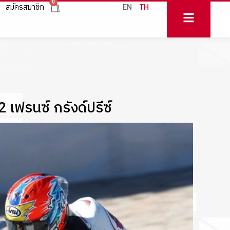
0
สมัครสมาชิก
EN
TH
 เฟรนซ์ กรังด์ปรีซ์