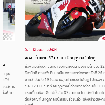
วันที่: 12 มกราคม 2024
ก้อง เต็มแต้ม 37 คะแนน ปิดฤดูกาล โมโตทู
ก้อง สมเกียรติ จันทรา ยอดนักบิดดาวรุ่งชาวไทยวัย 22 ปี จาก
อิเดมิตสึ ฮอนด้า ทีม เอเชีย ออกสตาร์ทจากกริดที่ 25 ทะยานขึ้น
มาคว้าอันดับ 19 ในสนามสุดท้ายของ โมโตทู ไปครอง ตามหลังผู้
ชนะ 17.111 วินาที จบฤดูกาลนี้ด้วยการคว้าอันดับ 18 บนตาราง
แชมเปี้ยนชิพ เก็บไปทั้งสิ้น 37 คะแนน โดยนักบิดไทยได้รับการ
ต่อสัญญาในฤดูกาลหน้าเรียบร้อยแล้ว หลังสร้างผลงานโดดเด่น