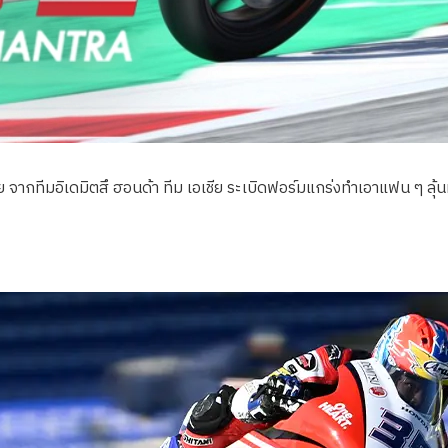
 จากทีมอิเดมิตสึ ฮอนด้า ทีม เอเชีย ระเบิดฟอร์มแกร่งทำเอาแฟน ๆ ลุ้นห