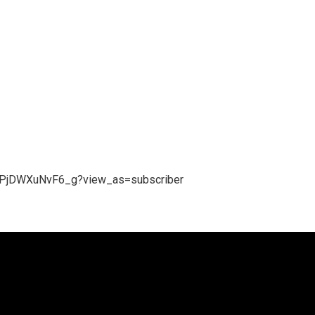
XrPjDWXuNvF6_g?view_as=subscriber