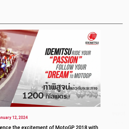
Date: January 12, 2024
Get ready for exciting the water sports racing