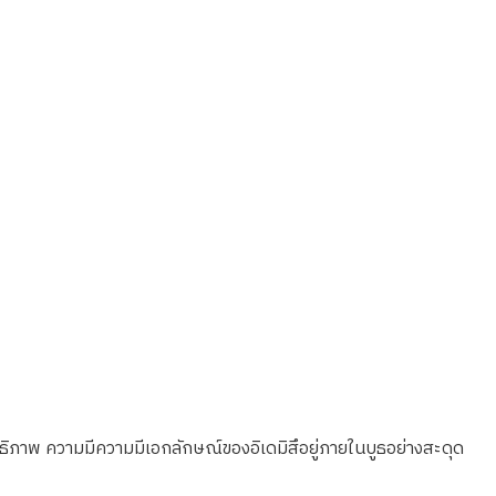
ิภาพ ความมีความมีเอกลักษณ์ของอิเดมิสึอยู่ภายในบูธอย่างสะดุด